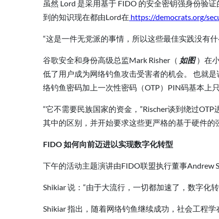
虽然 Lord 是采用基于 FIDO 的安全密钥强
到的知识现在都由Lord在
https://democrats.org/secu
“这是一件无党派的事情，所以这些最佳实践没有什
谷歌安全和身份高级总监Mark Risher（
如图
）在
低了用户成为网络钓鱼攻击受害者的机会。 也就
络钓鱼密码加上一次性密码（OTP）PIN码基本上
“它不需要民族国家的资金，”Rischer谈到绕过O
其中的区别，并开始要求这些更严格的基于硬件的
FIDO 如何向前迈进以实现数字化转型
下午的活动主题演讲由FIDO联盟执行董事Andrew Shi
Shikiar 说：“由于大流行，一切都加速了，数
Shikiar 指出，随着网络钓鱼继续成功，社会工程学在