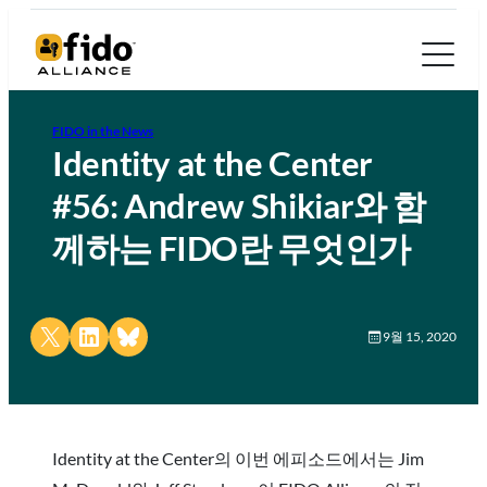
FIDO in the News
Identity at the Center
#56: Andrew Shikiar와 함
께하는 FIDO란 무엇인가
Share on X
Share on LinkedIn
Share on Bluesky
9월 15, 2020
Identity at the Center의 이번 에피소드에서는 Jim