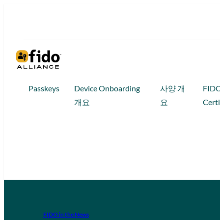
Passkeys
Device Onboarding
사양 개
FID
개요
요
Certi
FIDO in the News