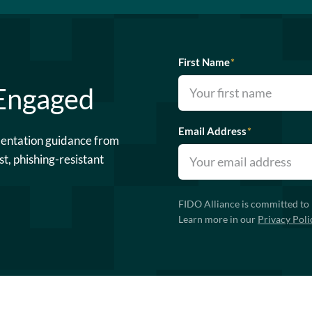
First Name
*
 Engaged
Email Address
*
mentation guidance from
st, phishing-resistant
FIDO Alliance is committed to 
Learn more in our
Privacy Poli