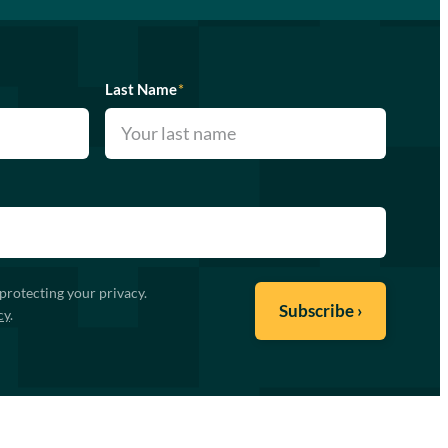
Last Name
*
protecting your privacy.
cy
.