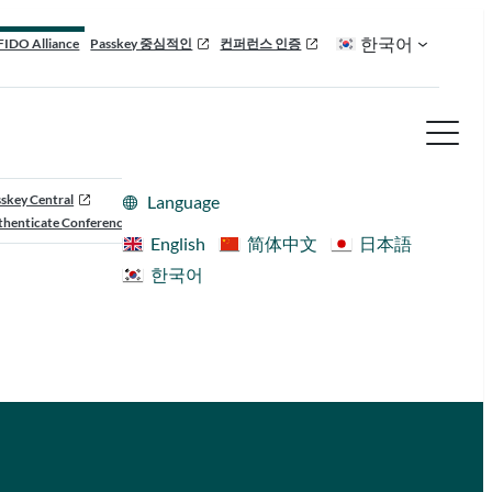
한국어
FIDO Alliance
Passkey 중심적인
컨퍼런스 인증
skey Central
Language
henticate Conference
English
简体中文
日本語
한국어