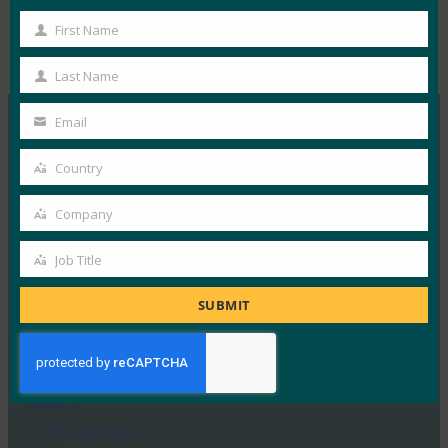
First Name
First
Type:
FIDO in the News
Name
Last Name
Last
Name
Email
Your
MORE
FIDO IN THE NEWS
email
Country
Country
InfoWorld：更好的身份验证：Go get ’em， FIDO
Company
Company
FIDO in the News
Job Title
5 1 月, 2017
Job
在 FIDO 的这一专题中，I…
Title
SUBMIT
Read More →
TechTarget：FIDO身份验证标准可以发出密码传递
的信号
FIDO in the News