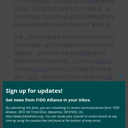
个举足轻重的组织，倡导建立强大的
无密码
身份验
证机制。 该联盟在建立有影响力的行业标准、促
进生物识别技术的应用以及通过双因素和多因素身
份验证技术提高数字安全性方面发挥了重要作用。
本周，FIDO执行董事兼首席执行官Andrew Shikiar
与ID Talk播客一起讨论身份验证和身份安全方面的
关键问题。 谈话涉及的话题包括
密码
的复杂性、
网络钓鱼和深度伪造的危险，以及FIDO
认证产品
为获得
FIDO认证
而在独立认可实验室进行的全面
测试。 此外，Shikiar还介绍了FIDO新推出的
人脸
Clos
验证认证
计划，该计划旨在规范各行各业基于自拍
this
mod
Sign up for updates!
的
身份验证
技术。您可以收听
Soundcloud
、
Get news from FIDO Alliance in your inbox.
Spotify
、
Apple Podcasts
或使用下面的链接收听播
By submitting this form, you are consenting to receive communications from: FIDO
客，从Andrew Shikiar那里获得有价值的见解。
Alliance, 3855 SW 153rd Drive, Beaverton, OR 97003, US,
http://www.fidoalliance.org. You can revoke your consent to receive emails at any
time by using the unsubscribe link found at the bottom of every email.