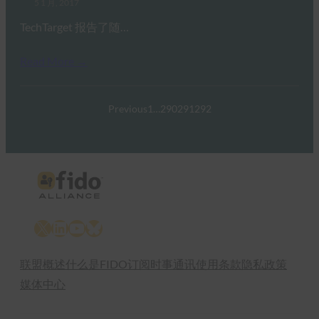
5 1 月, 2017
TechTarget 报告了随…
Read More →
Previous
1
…
290
291
292
X
LinkedIn
YouTube
Bluesky
联盟概述
什么是FIDO
订阅时事通讯
使用条款
隐私政策
媒体中心