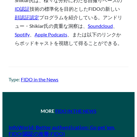
Shikiar氏は、様々な分野にわたる自撮りベースの
ID認証
技術の標準化を目的としたFIDOの新しい
顔認証認定
プログラムを紹介している。アンドリ
ュー・Shikiar氏の貴重な洞察は、
Soundcloud
、
Spotify
、
Apple Podcasts
、または以下のリンクか
らポッドキャストを視聴して得ることができる。
Type:
FIDO in the News
MORE
FIDO IN THE NEWS
InfoWorld: Better authentication: Go get ‘em,
FIDO(認証の改善:FIDO)