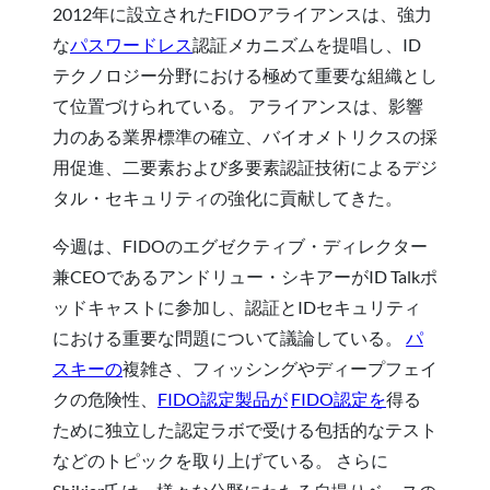
2012年に設立されたFIDOアライアンスは、強力
な
パスワードレス
認証メカニズムを提唱し、ID
テクノロジー分野における極めて重要な組織とし
て位置づけられている。 アライアンスは、影響
力のある業界標準の確立、バイオメトリクスの採
用促進、二要素および多要素認証技術によるデジ
タル・セキュリティの強化に貢献してきた。
今週は、FIDOのエグゼクティブ・ディレクター
兼CEOであるアンドリュー・シキアーがID Talkポ
ッドキャストに参加し、認証とIDセキュリティ
における重要な問題について議論している。
パ
スキーの
複雑さ、フィッシングやディープフェイ
クの危険性、
FIDO認定製品が
FIDO認定を
得る
ために独立した認定ラボで受ける包括的なテスト
などのトピックを取り上げている。 さらに