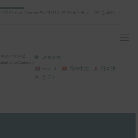
한국어
FIDO Alliance
Passkey 중심적인
컨퍼런스 인증
skey Central
Language
henticate Conference
English
简体中文
日本語
한국어