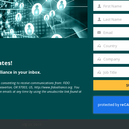
First Name
First
Name
Last Name
Last
Name
Email
Your
email
Country
Country
Company
ates!
Company
liance in your inbox.
Job Title
MORE
FIDO IN THE NEWS
Job
e consenting to receive communications from: FIDO
Title
S
Beaverton, OR 97003, US, http://www.fidoalliance.org. You
ve emails at any time by using the unsubscribe link found at
The Inquirer: Microsoft , 암호 없는
미래를 꿈꾸며 FIDO2에 올인하다
FIDO in the News
5월 10, 2019