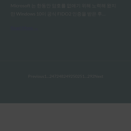
Microsoft 는 한동안 암호를 없애기 위해 노력해 왔지
만 Windows 10이 공식 FIDO2 인증을 받은 후…
Read More →
Previous
1
…
247
248
249
250
251
…
292
Next