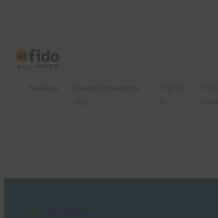
Passkeys
Device Onboarding
사양 개
FID
개요
요
Certi
FIDO in the News