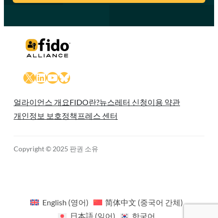
X
LinkedIn
YouTube
Bluesky
얼라이언스 개요
FIDO란?
뉴스레터 신청
이용 약관
개인정보 보호정책
프레스 센터
Copyright © 2025 판권 소유
English
(
영어
)
简体中文
(
중국어 간체
)
日本語
(
일어
)
한국어