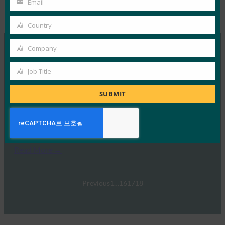
Email
Your
Tags:
PSD2 시리즈
, 
백서
Type:
FIDO White Papers
email
Country
Country
Company
Company
MORE
FIDO WHITE PAPERS
Job Title
Job
백서: FIDO 표준을 활용하여 미국 정부 기관의 PKI 보
Title
SUBMIT
안 모델 확장
FIDO White Papers
3월 1, 2017
Read More →
Previous
1
…
16
17
18