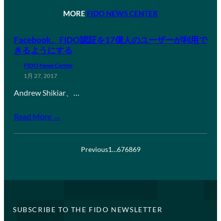
MORE
FIDO NEWS CENTER
Facebook、FIDO認証を17億人のユーザーが利用で
きるようにする
FIDO News Center
1月 27, 2017
Andrew Shikiar、…
Read More →
Previous
1
…
67
68
69
SUBSCRIBE TO THE FIDO NEWSLETTER