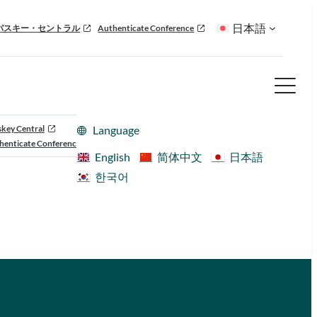
日本語
パスキー・セントラル
Authenticate Conference
skey Central
Language
henticate Conference
English
简体中文
日本語
한국어