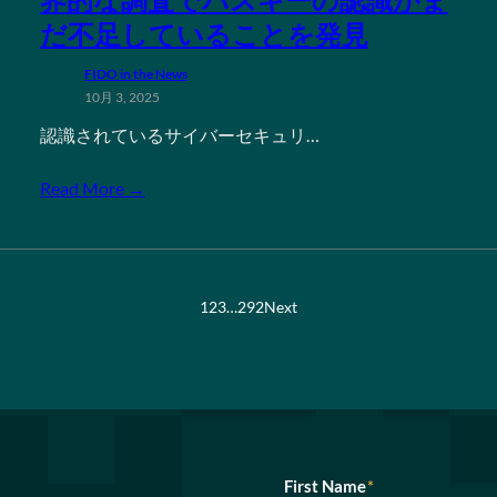
だ不足していることを発見
FIDO in the News
10月 3, 2025
認識されているサイバーセキュリ…
Read More →
1
2
3
…
292
Next
First Name
*