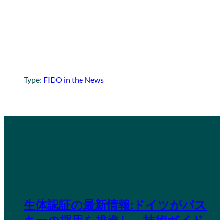
Type:
FIDO in the News
生体認証の最新情報:ドイツがパス
キーの採用を推進し、技術ガイド