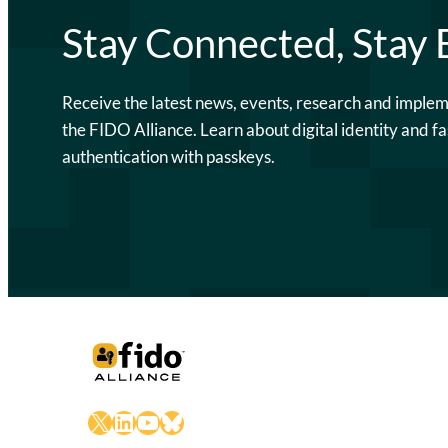
Stay Connected, Stay
Receive the latest news, events, research and imple
the FIDO Alliance. Learn about digital identity and fa
authentication with passkeys.
X
LinkedIn
YouTube
Bluesky