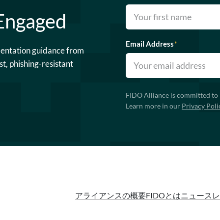
 Engaged
Email Address
*
mentation guidance from
st, phishing-resistant
FIDO Alliance is committed to 
Learn more in our
Privacy Poli
アライアンスの概要
FIDOとは
ニュースレ