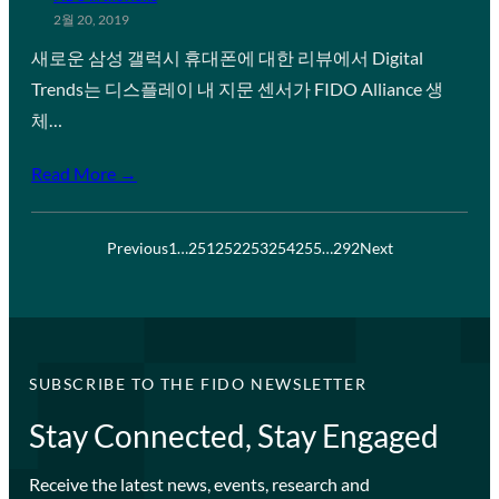
2월 20, 2019
새로운 삼성 갤럭시 휴대폰에 대한 리뷰에서 Digital
Trends는 디스플레이 내 지문 센서가 FIDO Alliance 생
체…
Read More →
Previous
1
…
251
252
253
254
255
…
292
Next
SUBSCRIBE TO THE FIDO NEWSLETTER
Stay Connected, Stay Engaged
Receive the latest news, events, research and