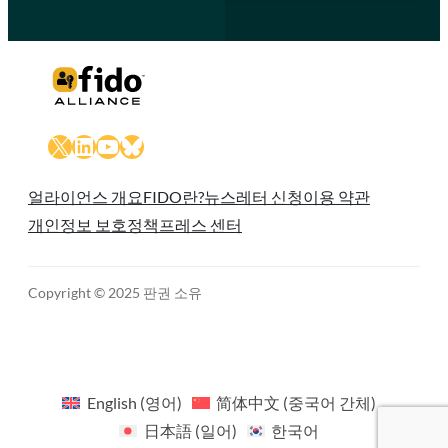
X
LinkedIn
YouTube
Bluesky
얼라이언스 개요
FIDO란?
뉴스레터 신청
이용 약관
개인정보 보호정책
프레스 센터
Copyright © 2025 판권 소유
English
(
영어
)
简体中文
(
중국어 간체
)
日本語
(
일어
)
한국어