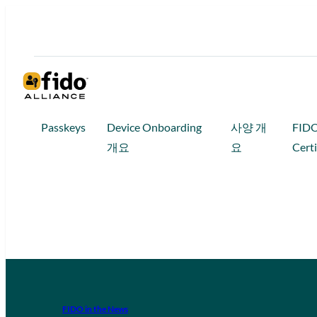
Passkeys
Device Onboarding
사양 개
FID
개요
요
Certi
FIDO in the News