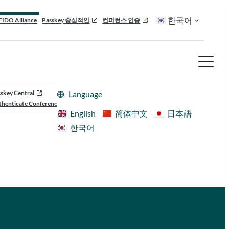
한국어
FIDO Alliance
Passkey 중심적인
컨퍼런스 인증
skey Central
Language
henticate Conference
English
简体中文
日本語
한국어