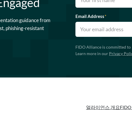
 Engaged
Email Address
*
mentation guidance from
st, phishing-resistant
FIDO Alliance is committed to 
Learn more in our
Privacy Poli
얼라이언스 개요
FIDO