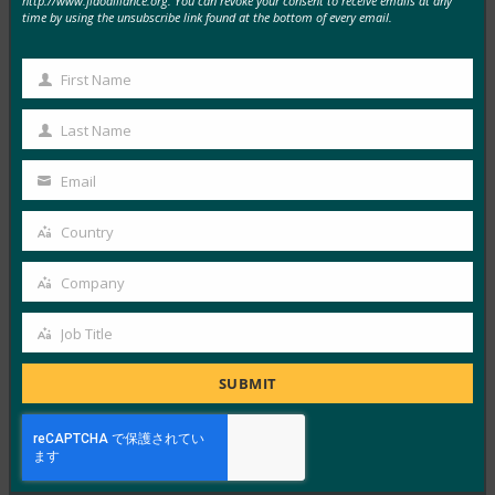
http://www.fidoalliance.org. You can revoke your consent to receive emails at any
time by using the unsubscribe link found at the bottom of every email.
MORE
FIDO IN THE NEWS
First Name
Venturebeat: Firefox 66 で Windows Hello の Web
First
Authentication API に対応
Name
Last Name
Last
FIDO in the News
3月 19, 2019
Name
Email
Your
Windows Hello の…
email
Country
Country
Read More →
Company
Company
PC World: WebAuthn: パスワードレス Web の将来
について知っておくべきこと
Job Title
Job
FIDO in the News
Title
3月 7, 2019
SUBMIT
この特集記事では、PC Wor…
Read More →