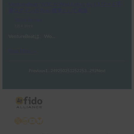
VentureBeat: W3C が WebAuthn をパスワード不
要ログインの Web 標準として承認
FIDO in the News
3月 4, 2019
VentureBeatは、Wo…
Read More →
Previous
1
…
249
250
251
252
253
…
292
Next
X
LinkedIn
YouTube
Bluesky