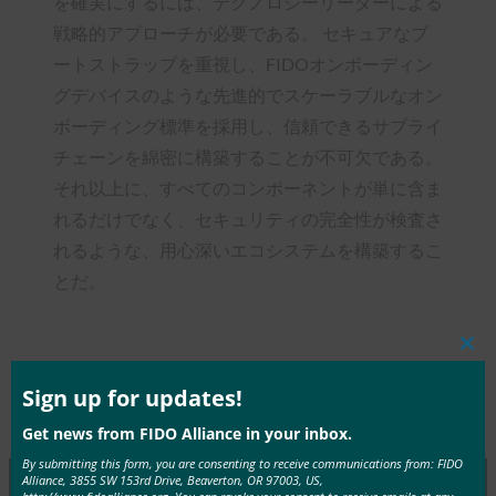
を確実にするには、テクノロジーリーダーによる
戦略的アプローチが必要である。 セキュアなブ
ートストラップを重視し、FIDOオンボーディン
グデバイスのような先進的でスケーラブルなオン
ボーディング標準を採用し、信頼できるサプライ
チェーンを綿密に構築することが不可欠である。
それ以上に、すべてのコンポーネントが単に含ま
れるだけでなく、セキュリティの完全性が検査さ
れるような、用心深いエコシステムを構築するこ
とだ。
Clos
this
mod
Sign up for updates!
Type:
FIDO in the News
Get news from FIDO Alliance in your inbox.
By submitting this form, you are consenting to receive communications from: FIDO
Alliance, 3855 SW 153rd Drive, Beaverton, OR 97003, US,