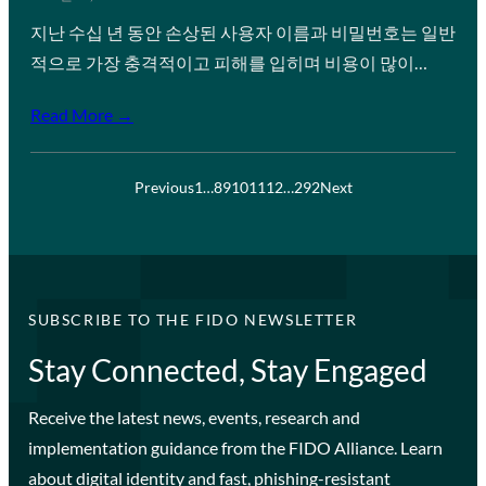
지난 수십 년 동안 손상된 사용자 이름과 비밀번호는 일반
적으로 가장 충격적이고 피해를 입히며 비용이 많이…
Read More →
Previous
1
…
8
9
10
11
12
…
292
Next
SUBSCRIBE TO THE FIDO NEWSLETTER
Stay Connected, Stay Engaged
Receive the latest news, events, research and
implementation guidance from the FIDO Alliance. Learn
about digital identity and fast, phishing-resistant