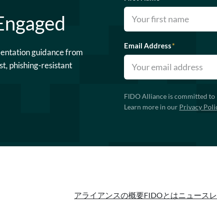
 Engaged
Email Address
*
mentation guidance from
st, phishing-resistant
FIDO Alliance is committed to 
Learn more in our
Privacy Poli
アライアンスの概要
FIDOとは
ニュースレ