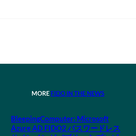
MORE
FIDO IN THE NEWS
BleepingComputer: Microsoft
Azure AD FIDO2 パスワードレス