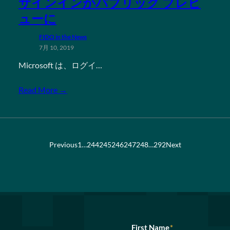
サインインがパブリック プレビ
ューに
FIDO in the News
7月 10, 2019
Microsoft は、ログイ…
Read More →
Previous
1
…
244
245
246
247
248
…
292
Next
First Name
*