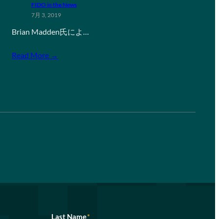
FIDO in the News
7月 3, 2019
Brian Madden氏によ…
Read More →
Last Name
*