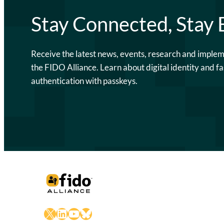
Stay Connected, Stay
Receive the latest news, events, research and imple
the FIDO Alliance. Learn about digital identity and fa
authentication with passkeys.
X
LinkedIn
YouTube
Bluesky