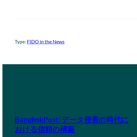
Type:
FIDO in the News
BangkokPost: データ侵害の時代に
おける信頼の構築