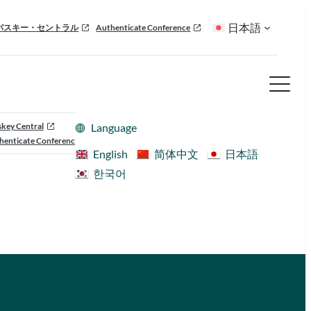
日本語
パスキー・セントラル
Authenticate Conference
skey Central
Language
henticate Conference
English
简体中文
日本語
한국어