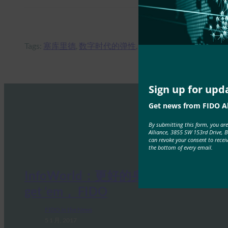
Tags:
塞库里德
, 
数字时代的弹性
, 
新功能
Sign up for upd
Get news from FIDO Al
By submitting this form, you ar
Alliance, 3855 SW 153rd Drive, 
can revoke your consent to recei
the bottom of every email.
InfoWorld：更好的身份验证：Go
get ’em， FIDO
FIDO in the News
5 1 月, 2017