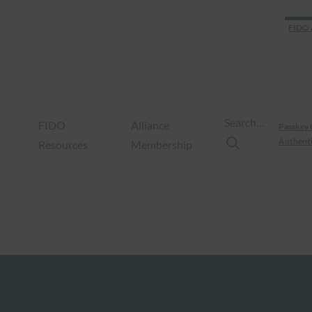
FIDO 
Search…
FIDO
Alliance
Passkey 
Authenti
Resources
Membership