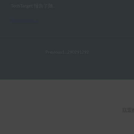
TechTarget 报告了随…
Read More →
Previous
1
…
290
291
292
联盟