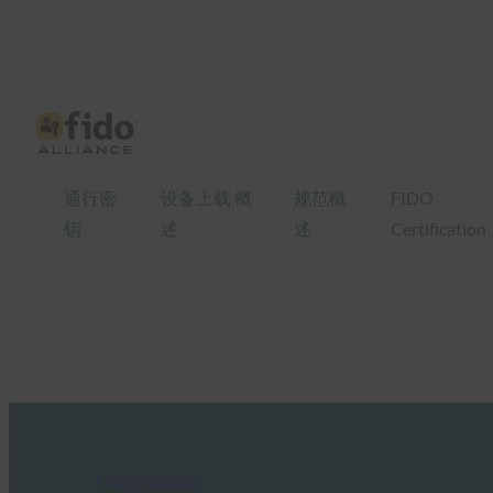
通行密
设备上载 概
规范概
FIDO
钥
述
述
Certification
FIDO in the News