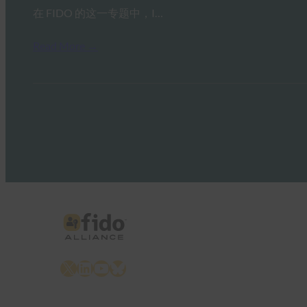
在 FIDO 的这一专题中，I…
Read More →
X
LinkedIn
YouTube
Bluesky