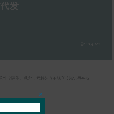
时代发
21 5 月, 2021
件和软件令牌等。 此外，云解决方案现在将提供与本地
Close
this
module