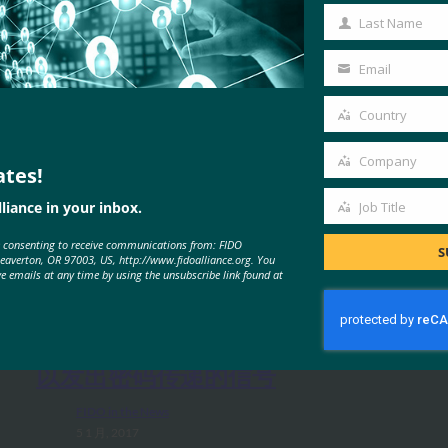
Name
Last Name
Last
Name
Email
Your
email
Country
Country
Company
ates!
Company
liance in your inbox.
Job Title
Job
e consenting to receive communications from: FIDO
Title
S
MORE
FIDO IN THE NEWS
Beaverton, OR 97003, US, http://www.fidoalliance.org. You
ve emails at any time by using the unsubscribe link found at
TechTarget：FIDO身份验证标准可
以发出密码传递的信号
FIDO in the News
5 1 月, 2017