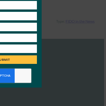
Type:
FIDO in the News
UBMIT