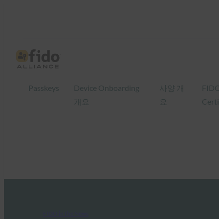
Passkeys
Device Onboarding
사양 개
FID
개요
요
Certi
FIDO in the News