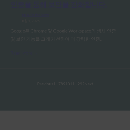
인증을 통해 보안을 강화합니다.
FIDO in the News
8월 1, 2025
Google은 Chrome 및 Google Workspace의 생체 인증
및 보안 기능을 크게 개선하여 더 강력한 인증…
Read More →
Previous
1
…
7
8
9
10
11
…
292
Next