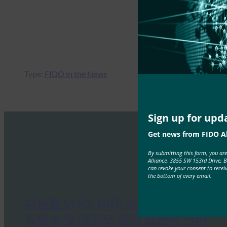
Type:
FIDO in the News
Sign up for upd
Get news from FIDO Al
By submitting this form, you ar
Alliance, 3855 SW 153rd Drive, 
can revoke your consent to recei
the bottom of every email.
지능형 CISO: HID, 차세대 FIDO 하
드웨어 및 대규모 중앙 집중식 관리