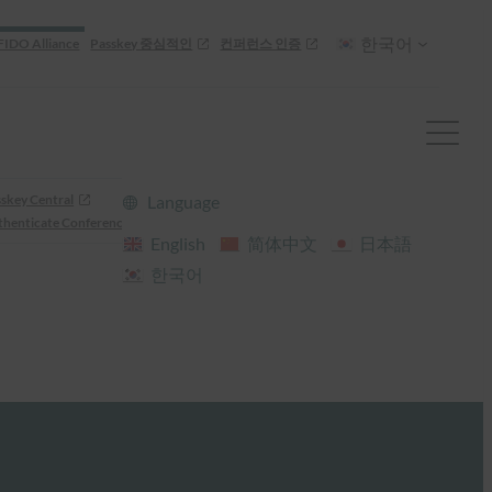
한국어
FIDO Alliance
Passkey 중심적인
컨퍼런스 인증
skey Central
Language
henticate Conference
English
简体中文
日本語
한국어