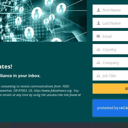
First Name
First
Name
Last Name
Last
Name
Email
Your
email
Country
Country
Company
ates!
Company
liance in your inbox.
Job Title
Job
e consenting to receive communications from: FIDO
Title
S
MORE
FIDO IN THE NEWS
Beaverton, OR 97003, US, http://www.fidoalliance.org. You
ve emails at any time by using the unsubscribe link found at
MobileIDWorld: Google 크롬은 비
밀번호 자동 완성을 위한 필수 생체