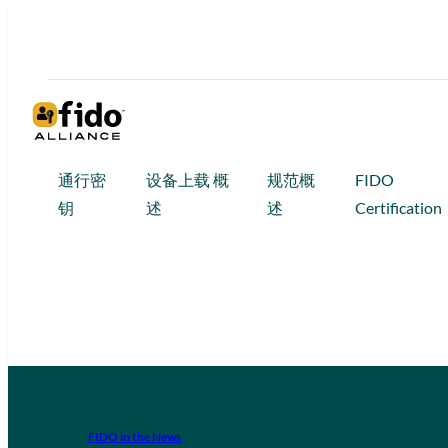
通行密
设备上载 概
规范概
FIDO
钥
述
述
Certification
FIDO in the News