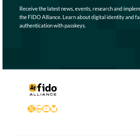
Receive the latest news, events, research and imple
the FIDO Alliance. Learn about digital identity and fa
authentication with passkeys.
X
LinkedIn
YouTube
Bluesky