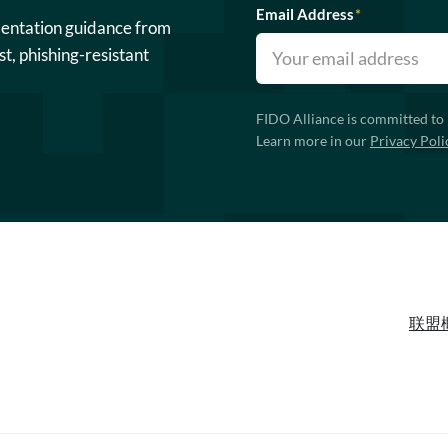
Email Address
*
mentation guidance from
st, phishing-resistant
FIDO Alliance is committed to 
Learn more in our
Privacy Poli
联盟