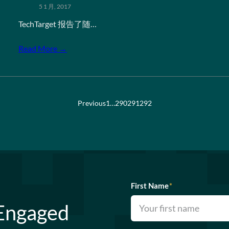
5 1 月, 2017
TechTarget 报告了随…
Read More →
Previous
1
…
290
291
292
First Name
*
 Engaged