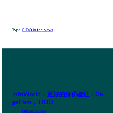
Type:
FIDO in the News
InfoWorld：更好的身份验证：Go
get ’em， FIDO
FIDO in the News