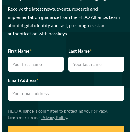
Receive the latest news, events, research and
implementation guidance from the FIDO Alliance. Learn
about digital identity and fast, phishing-resistant
authentication with passkeys.
First Name
*
Last Name
*
Email Address
*
FIDO Alliance is committed to protecting your privacy.
Learn more in our
Privacy Policy
.