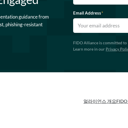
Email Address
*
mentation guidance from
st, phishing-resistant
FIDO Alliance is committed to 
Learn more in our
Privacy Poli
얼라이언스 개요
FIDO