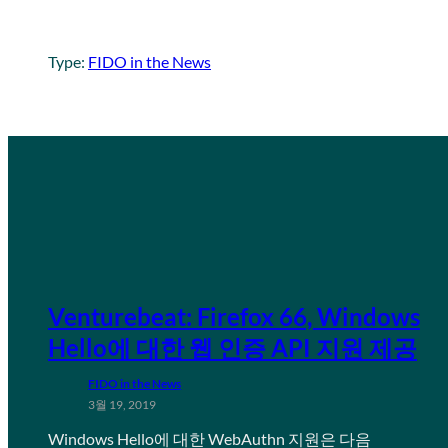
Type:
FIDO in the News
Venturebeat: Firefox 66, Windows
Hello에 대한 웹 인증 API 지원 제공
FIDO in the News
3월 19, 2019
Windows Hello에 대한 WebAuthn 지원은 다음