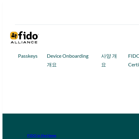
Passkeys
Device Onboarding
사양 개
FID
개요
요
Certi
FIDO in the News