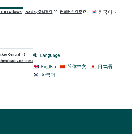
한국어
FIDO Alliance
Passkey 중심적인
컨퍼런스 인증
skey Central
Language
henticate Conference
English
简体中文
日本語
한국어