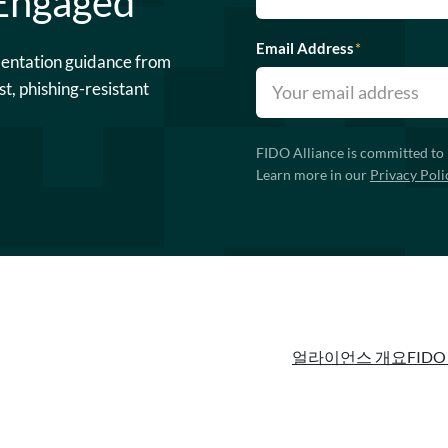
 Engaged
Email Address
*
mentation guidance from
st, phishing-resistant
FIDO Alliance is committed to 
Learn more in our
Privacy Poli
얼라이언스 개요
FIDO