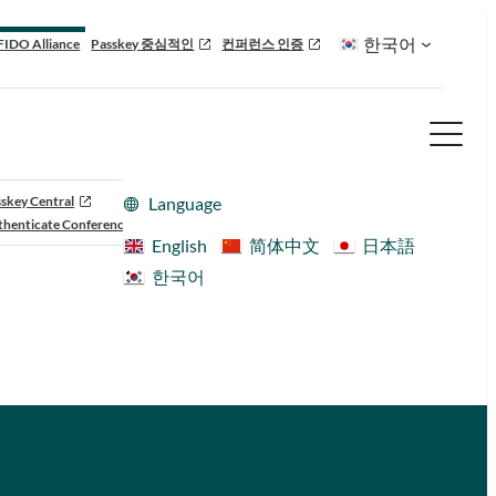
한국어
FIDO Alliance
Passkey 중심적인
컨퍼런스 인증
skey Central
Language
henticate Conference
English
简体中文
日本語
한국어