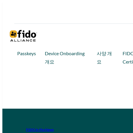
Passkeys
Device Onboarding
사양 개
FID
개요
요
Certi
FIDO in the News