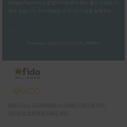
Google Play 서비스로 업데이트해야 하는 좋은 이유는 다
음과 같습니다. The Verge는 버전 7.0 이상을 실행하는…
Read More →
Previous
1
…
250
251
252
253
254
…
292
Next
X
LinkedIn
YouTube
Bluesky
얼라이언스 개요
FIDO란?
뉴스레터 신청
이용 약관
개인정보 보호정책
프레스 센터