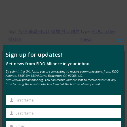
Tags:
뉴스 속의 FIDO
, 
생체 인식 빠른
Type:
FIDO in the
액세스
News
Clos
this
mod
Sign up for updates!
Get news from FIDO Alliance in your inbox.
MORE
FIDO IN THE NEWS
By submitting this form, you are consenting to receive communications from: FIDO
Alliance, 3855 SW 153rd Drive, Beaverton, OR 97003, US,
http://www.fidoalliance.org. You can revoke your consent to receive emails at any
InfoWorld: 더 나은 인증: FIDO를 이용하세요
time by using the unsubscribe link found at the bottom of every email.
FIDO in the News
1월 5, 2017
First Name
First
FIDO에 대한 이 특집 기사에서 InfoWorld는 FIDO
Name
Last Name
Alliance 가 Google과 같은 주요 회사에서 빠르게 구현하
Last
고…
Name
Email