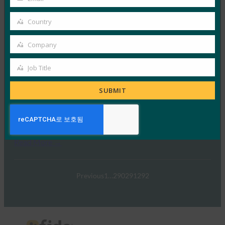
Your
email
Read More →
Country
Country
TechTarget: FIDO 인증 표준은 암호 전달을 나타낼 수
Company
있습니다.
Company
FIDO in the News
Job Title
Job
1월 5, 2017
Title
TechTarget은 정부와 업계가 보다 효과적인 인증 기술로
SUBMIT
전환함에 따라 FIDO 인증 표준이 궁극적으로 암호 종속
성을…
Read More →
Previous
1
…
290
291
292