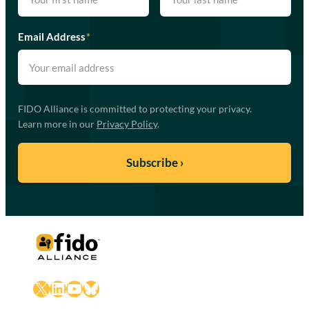
Email Address
*
FIDO Alliance is committed to protecting your privacy.
Learn more in our
Privacy Policy
.
X
LinkedIn
YouTube
Bluesky