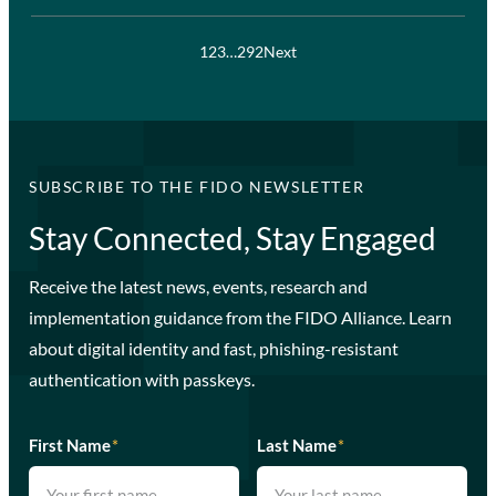
1
2
3
…
292
Next
SUBSCRIBE TO THE FIDO NEWSLETTER
Stay Connected, Stay Engaged
Receive the latest news, events, research and
implementation guidance from the FIDO Alliance. Learn
about digital identity and fast, phishing-resistant
authentication with passkeys.
First Name
*
Last Name
*