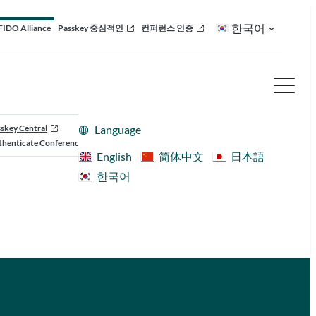
한국어
FIDO Alliance
Passkey 중심적인
컨퍼런스 인증
skey Central
Language
henticate Conference
English
简体中文
日本語
한국어