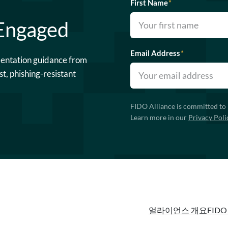
First Name
*
 Engaged
Email Address
*
mentation guidance from
st, phishing-resistant
FIDO Alliance is committed to 
Learn more in our
Privacy Poli
얼라이언스 개요
FIDO