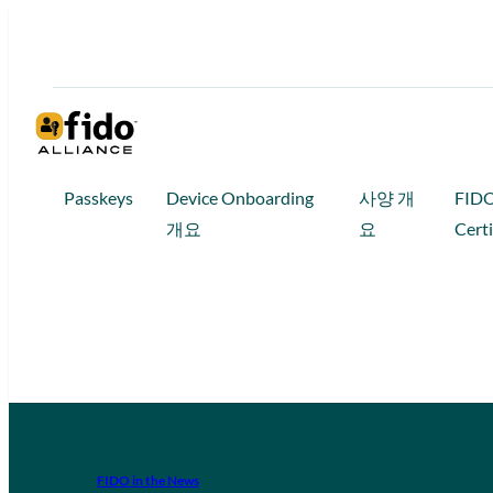
Passkeys
Device Onboarding
사양 개
FID
개요
요
Certi
FIDO in the News