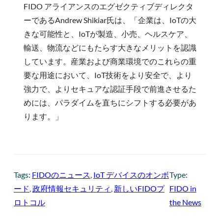
FIDO アライアンスのエグゼクティブディレクタ
ーであるAndrew Shikiar氏は、「企業は、IoTの大
きな可能性と、IoTが製造、小売、ヘルスケア、
輸送、物流などにもたらす大きなメリットを認識
しています。産業および商業環境でのこれらの重
要な用途において、IoT技術をより安全で、より
強力で、よりセキュアな認証手段で前進させるた
めには、パラダイムを直ちにシフトする必要があ
ります。」
Tags:
FIDOのニュース
, 
IoT デバイスのオンボ
Type:
ード
, 
政府情報セキュリティ
, 
新しいFIDOプ
FIDO in
ロトコル
the News