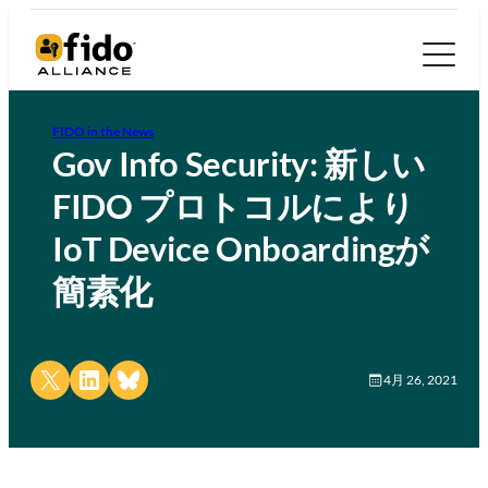
FIDO in the News
Gov Info Security: 新しい
FIDO プロトコルにより
IoT Device Onboardingが
簡素化
Share on X
Share on LinkedIn
Share on Bluesky
4月 26, 2021