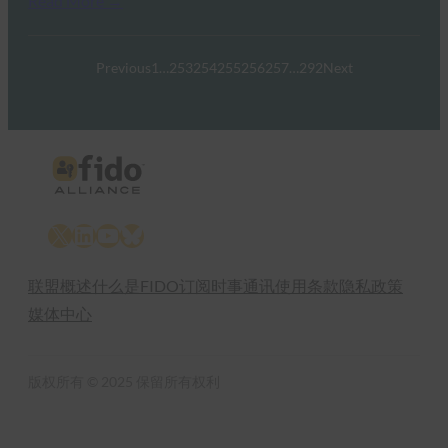
Read More →
Previous
1
…
253
254
255
256
257
…
292
Next
X
LinkedIn
YouTube
Bluesky
联盟概述
什么是FIDO
订阅时事通讯
使用条款
隐私政策
媒体中心
版权所有 © 2025 保留所有权利