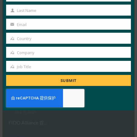
在这篇《计算机周刊》的报道中，…
Name
Last Name
Last
Read More →
Name
Email
Your
国际电联：是时候消除密码了：关于数字金融服务下
email
一代身份验证的新报告
Country
Country
FIDO in the News
Company
29 1 月, 2019
Company
国际电联报告称，FIDO规范使…
Job Title
Job
Title
Read More →
SUBMIT
ComputerWeekly：调查显示，数据保护实践仍然很
差
FIDO in the News
28 1 月, 2019
FIDO Alliance 首…