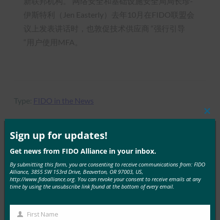
新联邦机构。 网络安全和基础设施安全局局长珍-
伊斯特利（Jen Easterly）去年10月在FIDO联盟会
议上发表讲话时，也敦促技术供应商 “强行引导
“用户使用MFA。
Type:
FIDO in the News
Clos
this
mod
Sign up for updates!
Get news from FIDO Alliance in your inbox.
MORE
FIDO IN THE NEWS
By submitting this form, you are consenting to receive communications from: FIDO
Alliance, 3855 SW 153rd Drive, Beaverton, OR 97003, US,
ComputerWeekly：新的被盗凭据缓存使身份验证成
http://www.fidoalliance.org. You can revoke your consent to receive emails at any
time by using the unsubscribe link found at the bottom of every email.
为焦点
FIDO in the News
1 2 月, 2019
First Name
First