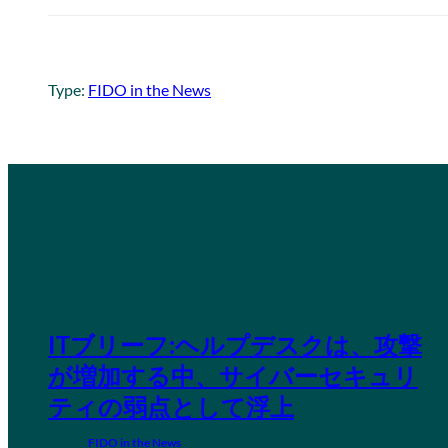
Type:
FIDO in the News
ITブリーフ:ヘルプデスクは、攻撃
が増加する中、サイバーセキュリ
ティの弱点として浮上
FIDO in the News