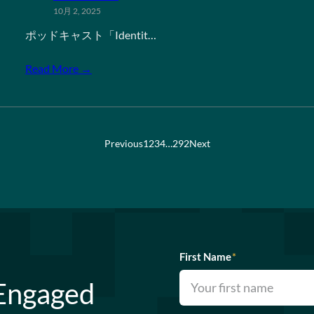
10月 2, 2025
ポッドキャスト「Identit…
Read More →
Previous
1
2
3
4
…
292
Next
First Name
*
 Engaged