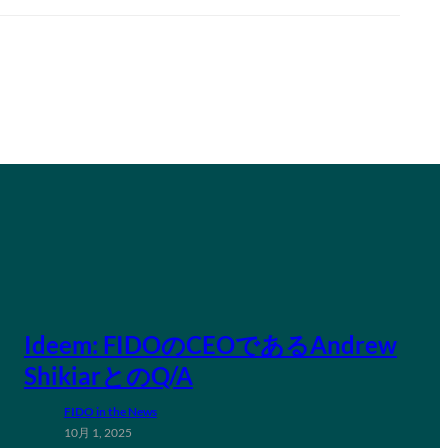
Ideem: FIDOのCEOであるAndrew
ShikiarとのQ/A
FIDO in the News
10月 1, 2025