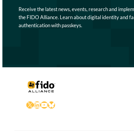
Receive the latest news, events, research and imple
the FIDO Alliance. Learn about digital identity and fa
authentication with passkeys.
X
LinkedIn
YouTube
Bluesky