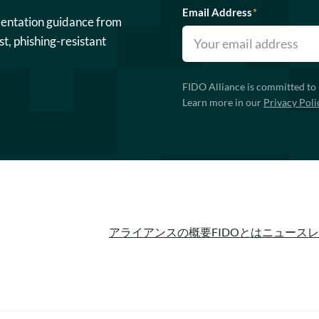
Email Address
*
mentation guidance from
st, phishing-resistant
FIDO Alliance is committed to 
Learn more in our
Privacy Poli
アライアンスの概要
FIDOとは
ニュースレ