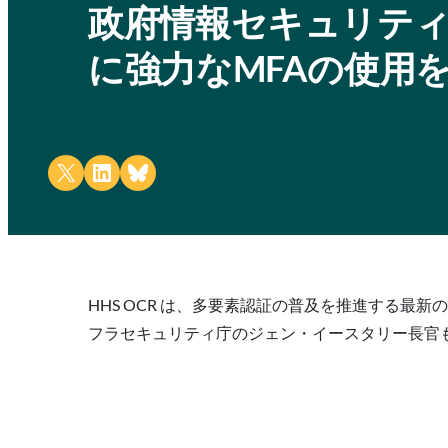
政府情報セキュリテ
に強力なMFAの使用
Share on X
Share on LinkedIn
Share on Bluesky
HHS OCR は、多要素認証の普及を推進する最
フラセキュリティ庁のジェン・イースタリー長官