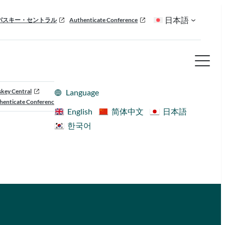
日本語
パスキー・セントラル
Authenticate Conference
skey Central
Language
henticate Conference
English
简体中文
日本語
한국어