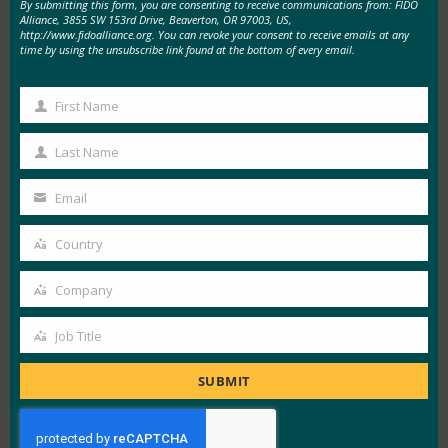
By submitting this form, you are consenting to receive communications from: FIDO
용자를 인증할 수 있습니다. 결정적으로, 이는
Alliance, 3855 SW 153rd Drive, Beaverton, OR 97003, US,
http://www.fidoalliance.org. You can revoke your consent to receive emails at any
Google의 자체 Titan 키 또는 Google의 Pixelbook에
time by using the unsubscribe link found at the bottom of every email.
내장된 U2F 보안 키부터 Apple의 TouchlD와 같은
로컬 생체 인증에 이르기까지 다양하고 강력한 자
First Name
First
격 증명을 사용하여 브라우저에서 완전히 암호 없
Name
Last Name
는 인증의 기반을 마련합니다.
Last
Name
Email
궁극적인 목표는 보안 키, 기기 내 생체 인식 인증자
Your
또는 사용자의 모바일 기기와의 암호화 핸드셰이크
email
Country
Country
를 활용하는지 여부에 관계없이 가능한 한 많은 사
용자가 피싱 방지 인증 프로토콜을 사용하도록 하
Company
Company
는 것입니다.
Job Title
Job
이 사례 연구는
원래 Javelin Strategy & Research의
Title
SUBMIT
“The State of Strong Authentication 2019” 보고서에
실렸습니다.