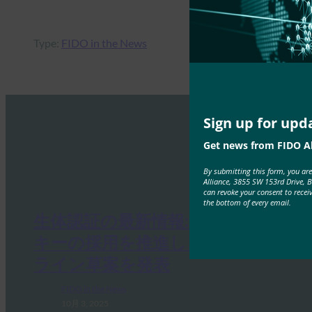
Type:
FIDO in the News
Sign up for upd
Get news from FIDO Al
By submitting this form, you ar
Alliance, 3855 SW 153rd Drive, 
can revoke your consent to recei
the bottom of every email.
生体認証の最新情報:ドイツがパス
キーの採用を推進し、技術ガイド
ライン草案を発表
FIDO in the News
10月 3, 2025