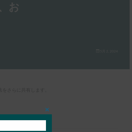
、お
5月 2, 2024
法をさらに共有します。
Close
this
module