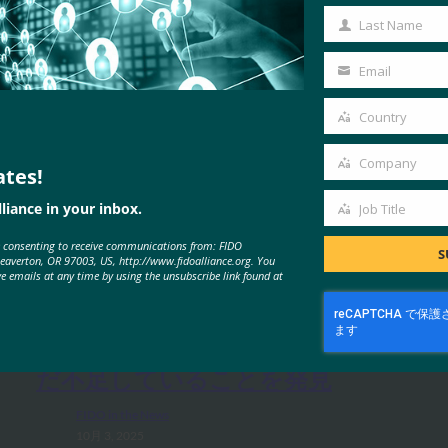
Name
Last Name
Last
Name
Email
Your
email
Country
Country
Company
ates!
Company
liance in your inbox.
Job Title
Job
MORE
FIDO IN THE NEWS
e consenting to receive communications from: FIDO
Title
S
Beaverton, OR 97003, US, http://www.fidoalliance.org. You
ve emails at any time by using the unsubscribe link found at
生体認証の最新情報:Yubicoは、世
界的な調査でパスキーの認識がま
だ不足していることを発見
FIDO in the News
10月 3, 2025