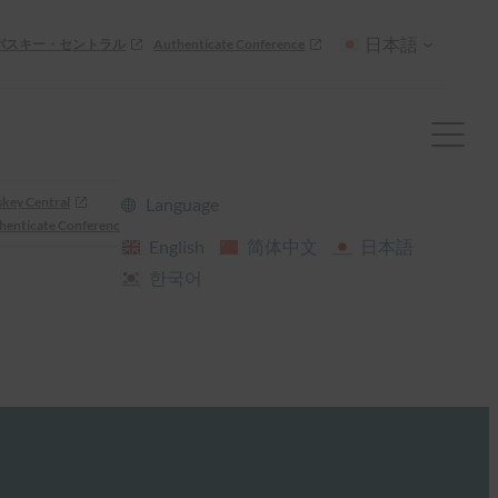
日本語
パスキー・セントラル
Authenticate Conference
skey Central
Language
henticate Conference
English
简体中文
日本語
한국어