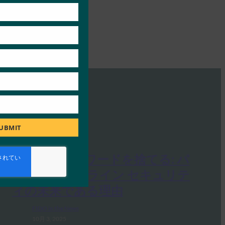
UBMIT
PC Mag: パスワードを捨てる: パ
スキーがオンライン セキュリテ
ィの未来である理由
FIDO in the News
10月 3, 2025