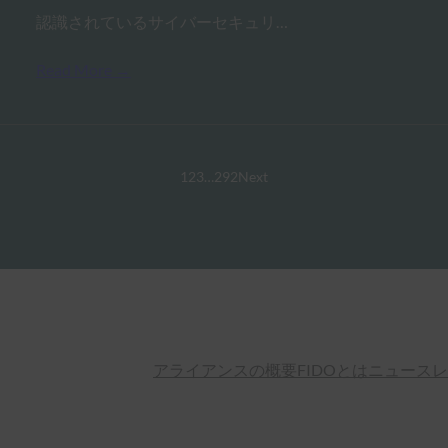
認識されているサイバーセキュリ…
Read More →
1
2
3
…
292
Next
アライアンスの概要
FIDOとは
ニュースレ