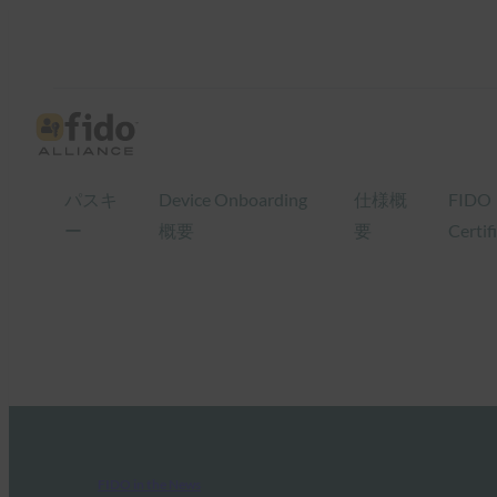
パスキ
Device Onboarding
仕様概
FIDO
ー
概要
要
Certif
FIDO in the News