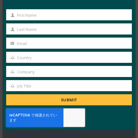
PC Mag: デバイスを紛失したり、アカウントを紛失
First Name
したりしますか?パスキーをバックアップする場合
First
はそうではありません
Name
Last Name
Last
FIDO in the News
9月 4, 2025
Name
Email
Your
パスキーはデバイスに関連付けら…
email
Country
Country
Read More →
Company
Company
Wired: パスキーの仕組みとその使い方
Job Title
FIDO in the News
Job
9月 3, 2025
Title
SUBMIT
パスキーはパスワードのない未来…
Read More →
ダークリーディング:NISTデジタルIDガイドライン
は脅威の状況とともに進化する