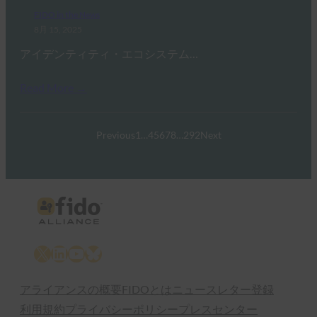
FIDO in the News
8月 15, 2025
アイデンティティ・エコシステム…
Read More →
Previous
1
…
4
5
6
7
8
…
292
Next
X
LinkedIn
YouTube
Bluesky
アライアンスの概要
FIDOとは
ニュースレター登録
利用規約
プライバシーポリシー
プレスセンター