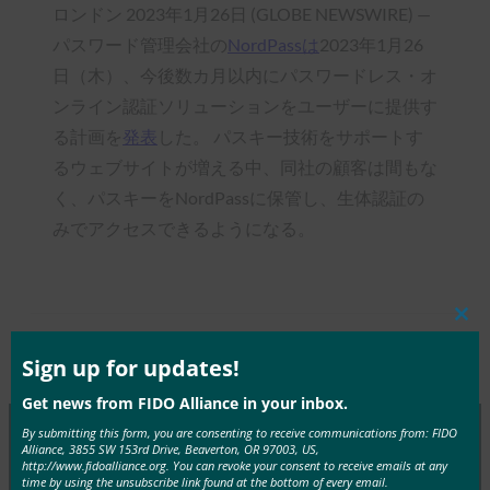
ロンドン 2023年1月26日 (GLOBE NEWSWIRE) —
パスワード管理会社の
NordPassは
2023年1月26
日（木）、今後数カ月以内にパスワードレス・オ
ンライン認証ソリューションをユーザーに提供す
る計画を
発表
した。 パスキー技術をサポートす
るウェブサイトが増える中、同社の顧客は間もな
く、パスキーをNordPassに保管し、生体認証の
みでアクセスできるようになる。
Clos
this
Type:
FIDO in the News
mod
Sign up for updates!
Get news from FIDO Alliance in your inbox.
By submitting this form, you are consenting to receive communications from: FIDO
Alliance, 3855 SW 153rd Drive, Beaverton, OR 97003, US,
http://www.fidoalliance.org. You can revoke your consent to receive emails at any
MORE
FIDO IN THE NEWS
time by using the unsubscribe link found at the bottom of every email.