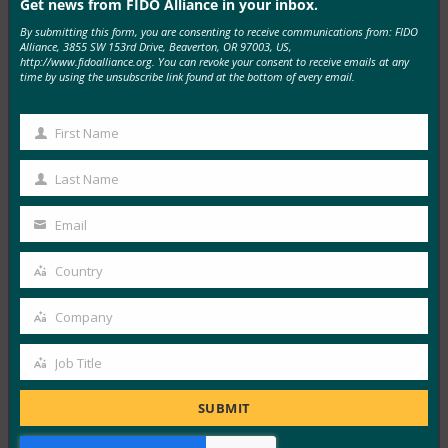
Get news from FIDO Alliance in your inbox.
By submitting this form, you are consenting to receive communications from: FIDO
FindBiometrics: FIDO, 모바일 부문에서 표준의 중요
Alliance, 3855 SW 153rd Drive, Beaverton, OR 97003, US,
성 증대 예고
http://www.fidoalliance.org. You can revoke your consent to receive emails at any
time by using the unsubscribe link found at the bottom of every email.
FIDO in the News
3월 17, 2017
First Name
이 기사에서 FindBometrics는 FIDO Alliance 가 Mobile
First
World Congress 행사 이후 모바일 부문에서 표준의 중요
Name
Last Name
Last
성이…
Name
Email
Your
Read More →
email
Country
FindBiometrics: FIDO, RSA 2017에서 세간의 이목을
Country
끄는 지지를 받다
Company
Company
FIDO in the News
3월 3, 2017
Job Title
Job
FindBiometric은 Aetna, Google, RSA, USAA 및 FIDO
Title
SUBMIT
Alliance의 경영진이 참여하는 행사에서 FIDO Alliance의
세션 요약을…