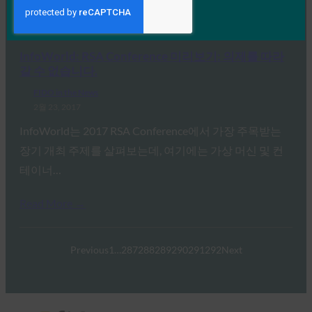
Read More →
InfoWorld: RSA Conference 미리보기: 의제를 따라
갈 수 없습니다.
FIDO in the News
2월 23, 2017
InfoWorld는 2017 RSA Conference에서 가장 주목받는
장기 개최 주제를 살펴보는데, 여기에는 가상 머신 및 컨
테이너…
Read More →
Previous
1
…
287
288
289
290
291
292
Next