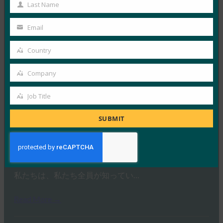
Name
Last Name
Last
Read More →
Name
Email
Your
IDACポッドキャスト:FIDOアライアンス、Nishant
email
Kaushikによるパスキーフィッシング
Country
Country
FIDO in the News
Company
10月 2, 2025
Company
ポッドキャスト「Identit…
Job Title
Job
Read More →
Title
SUBMIT
Ideem: FIDOのCEOであるAndrew ShikiarとのQ/A
FIDO in the News
10月 1, 2025
私たちは、私たち全員が知ってい…
Read More →