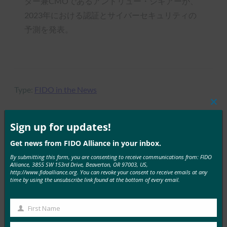
ター兼CMOであるアンドリュー・シキアーが、
2023年における認証とサイバーセキュリティの
予測を発表。
Type:
FIDO in the News
Clos
this
mod
Sign up for updates!
MORE
FIDO IN THE NEWS
Get news from FIDO Alliance in your inbox.
By submitting this form, you are consenting to receive communications from: FIDO
Alliance, 3855 SW 153rd Drive, Beaverton, OR 97003, US,
ITブリーフ:ヘルプデスクは、攻撃が増加する中、
http://www.fidoalliance.org. You can revoke your consent to receive emails at any
サイバーセキュリティの弱点として浮上
time by using the unsubscribe link found at the bottom of every email.
FIDO in the News
10月 3, 2025
First Name
First
HYPRの最高経営責任者であり…