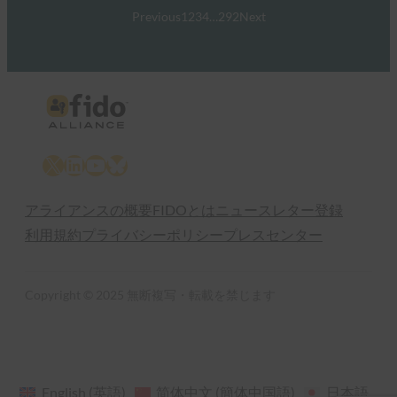
Previous
1
2
3
4
…
292
Next
X
LinkedIn
YouTube
Bluesky
アライアンスの概要
FIDOとは
ニュースレター登録
利用規約
プライバシーポリシー
プレスセンター
Copyright © 2025 無断複写・転載を禁じます
English
(
英語
)
简体中文
(
簡体中国語
)
日本語