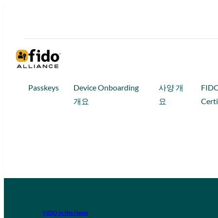
Passkeys
Device Onboarding
사양 개
FID
개요
요
Certi
FIDO in the News