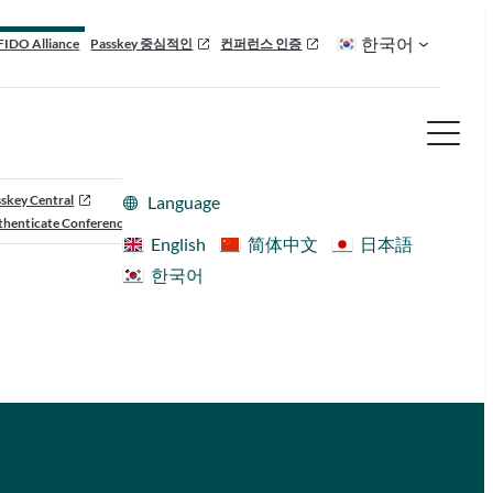
한국어
FIDO Alliance
Passkey 중심적인
컨퍼런스 인증
skey Central
Language
henticate Conference
English
简体中文
日本語
한국어