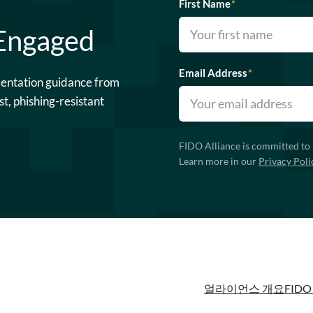
First Name
*
 Engaged
Email Address
*
mentation guidance from
st, phishing-resistant
FIDO Alliance is committed to 
Learn more in our
Privacy Poli
얼라이언스 개요
FIDO