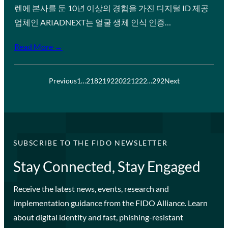
렌에 본사를 둔 10년 이상의 경험을 가진 디지털 ID 제공
업체인 ARIADNEXT는 얼굴 생체 인식 인증…
Read More →
Previous
1
…
218
219
220
221
222
…
292
Next
SUBSCRIBE TO THE FIDO NEWSLETTER
Stay Connected, Stay Engaged
Receive the latest news, events, research and
implementation guidance from the FIDO Alliance. Learn
about digital identity and fast, phishing-resistant