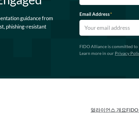
Email Address
*
mentation guidance from
st, phishing-resistant
FIDO Alliance is committed to 
Learn more in our
Privacy Poli
얼라이언스 개요
FIDO