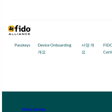
Passkeys
Device Onboarding
사양 개
FID
개요
요
Certi
FIDO in the News