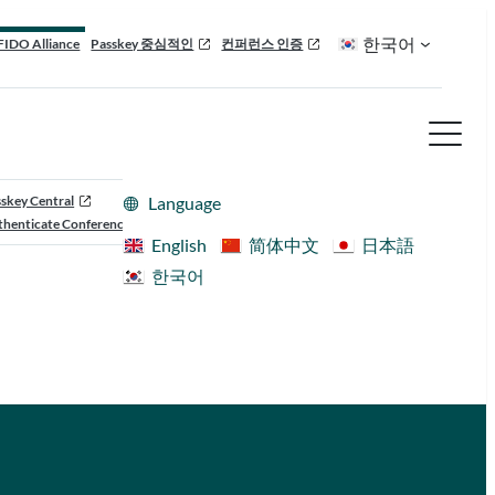
한국어
FIDO Alliance
Passkey 중심적인
컨퍼런스 인증
skey Central
Language
henticate Conference
English
简体中文
日本語
한국어