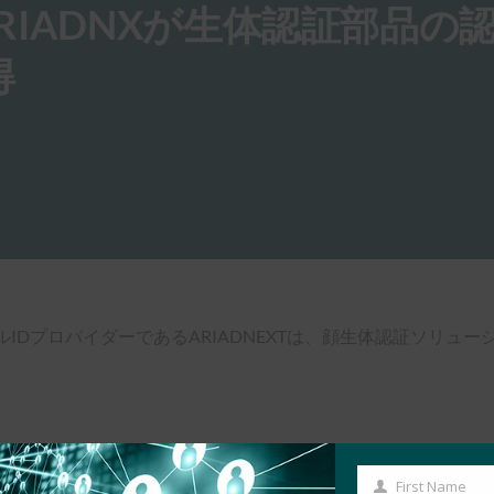
 Mag:ARIADNXが生体認証部品
得
IDプロバイダーであるARIADNEXTは、顔生体認証ソリュー
First Name