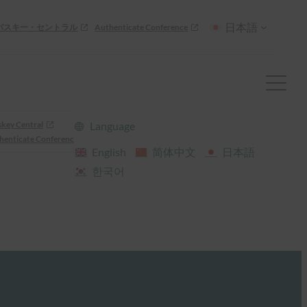
日本語
パスキー・セントラル
Authenticate Conference
skey Central
Language
henticate Conference
English
简体中文
日本語
한국어