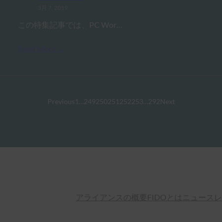
3月 7, 2019
この特集記事では、PC Wor…
Read More →
Previous
1
…
249
250
251
252
253
…
292
Next
アライアンスの概要
FIDOとは
ニュースレ