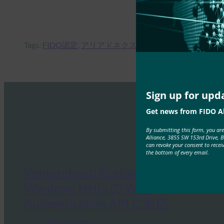
Tags:
FIDO認定
, 
アリアドネクスト
, 
生体認証部品の認証
Sign up for upd
Get news from FIDO Al
By submitting this form, you ar
Alliance, 3855 SW 153rd Drive, 
can revoke your consent to recei
the bottom of every email.
Venturebeat: Firefox 66 で
Windows Hello の Web
Authentication API に対応
FIDO in the News