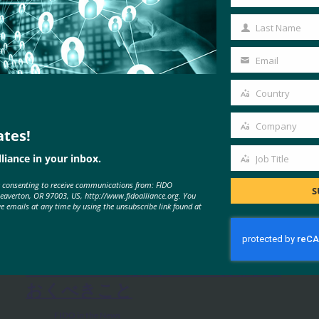
First
Name
Last Name
Last
Name
Email
Your
email
Country
Country
Company
ates!
Company
liance in your inbox.
Job Title
Job
MORE
FIDO IN THE NEWS
e consenting to receive communications from: FIDO
Title
S
Beaverton, OR 97003, US, http://www.fidoalliance.org. You
ve emails at any time by using the unsubscribe link found at
PC World: WebAuthn: パスワード
レス Web の将来について知って
おくべきこと
FIDO in the News