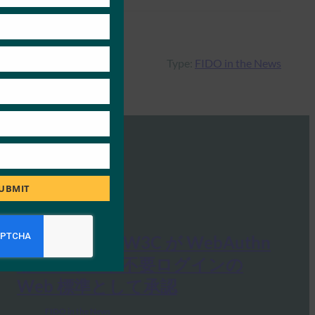
Type:
FIDO in the News
UBMIT
VentureBeat: W3C が WebAuthn
をパスワード不要ログインの
Web 標準として承認
FIDO in the News