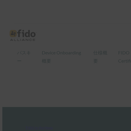
パスキ
Device Onboarding
仕様概
FIDO
ー
概要
要
Certif
FIDO in the News