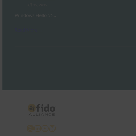
3月 19, 2019
Windows Hello の…
Read More →
X
LinkedIn
YouTube
Bluesky