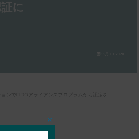
の認証に
12月 10, 2020
ションでFIDOアライアンスプログラムから認定を
Close
this
module