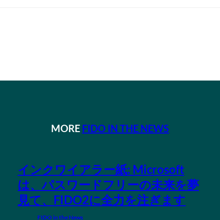
MORE
FIDO IN THE NEWS
インクワイアラー紙: Microsoft
は、パスワードフリーの未来を夢
見て、FIDO2に全力を注ぎます
FIDO in the News