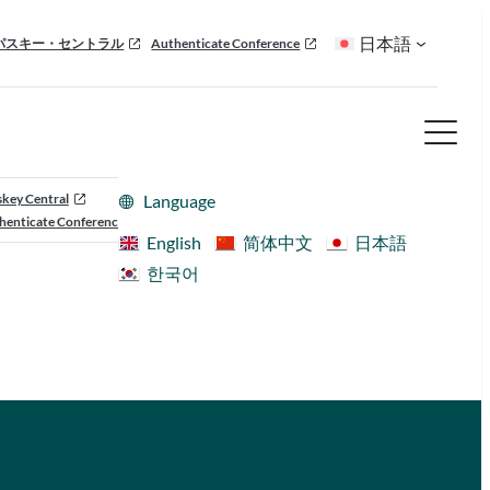
日本語
パスキー・セントラル
Authenticate Conference
skey Central
Language
henticate Conference
English
简体中文
日本語
한국어