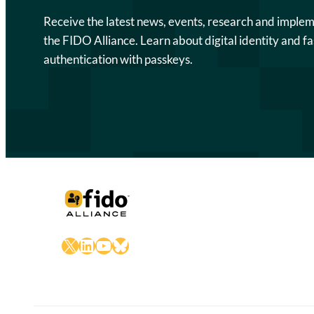
Receive the latest news, events, research and imple
the FIDO Alliance. Learn about digital identity and fa
authentication with passkeys.
X
LinkedIn
YouTube
Bluesky