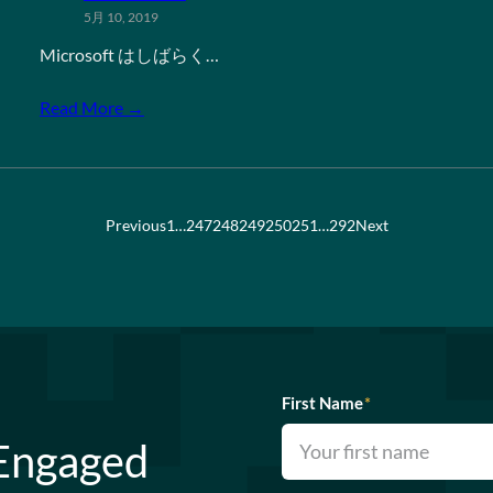
5月 10, 2019
Microsoft はしばらく…
Read More →
Previous
1
…
247
248
249
250
251
…
292
Next
First Name
*
 Engaged