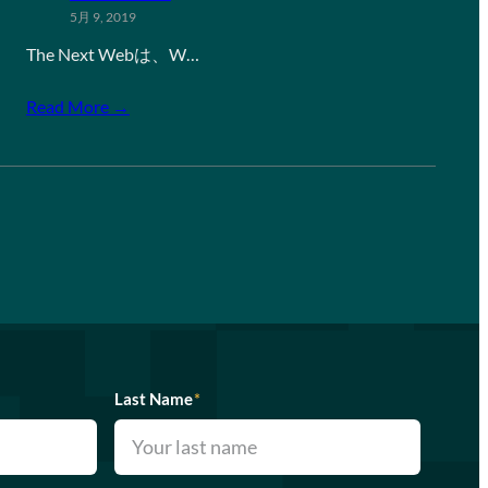
5月 9, 2019
The Next Webは、W…
Read More →
Last Name
*