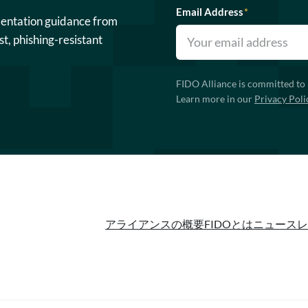
Email Address
*
mentation guidance from
st, phishing-resistant
FIDO Alliance is committed to 
Learn more in our
Privacy Poli
アライアンスの概要
FIDOとは
ニュースレ