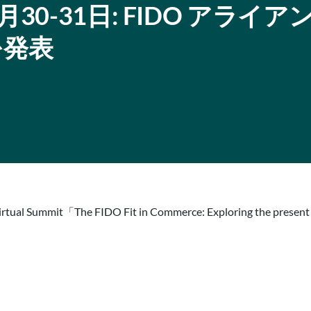
ag: 3月30-31日: FIDO アライ
を発表
mit「The FIDO Fit in Commerce: Exploring the present and fut