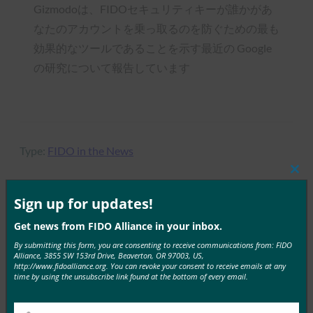
Gizmodoは、FIDOセキュリティキーが誰かがあ
なたのアカウントを乗っ取るのを防ぐための最も
効果的なツールであることを示す最近の Google
の研究について報告しています
Type:
FIDO in the News
Clos
this
mod
Sign up for updates!
MORE
FIDO IN THE NEWS
Get news from FIDO Alliance in your inbox.
By submitting this form, you are consenting to receive communications from: FIDO
Alliance, 3855 SW 153rd Drive, Beaverton, OR 97003, US,
Reddit はオンライン安全法に基づいて英国ユーザ
http://www.fidoalliance.org. You can revoke your consent to receive emails at any
ーに ID 検証を義務付けています
time by using the unsubscribe link found at the bottom of every email.
FIDO in the News
7月 24, 2025