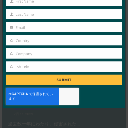
First Name
First
Reddit は、2025 年…
Name
Last Name
Last
Read More →
Name
Email
Your
National World: 160億のパスワードが漏洩:サイバ
ーセキュリティの専門家が攻撃の繰り返しを警告す
email
Country
Country
る中、身を守る方法
Company
FIDO in the News
Company
7月 11, 2025
Job Title
サイバーセキュリティの専門家は…
Job
Title
SUBMIT
Read More →
ZD NET: パスキーの仕組み: パスワードレスの旅は
ここから始まります
FIDO in the News
7月 11, 2025
過去数十年にわたり、侵害された…