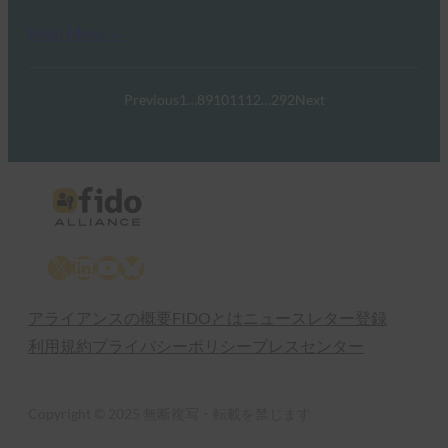
Read More →
Previous
1
…
8
9
10
11
12
…
292
Next
X
LinkedIn
YouTube
Bluesky
アライアンスの概要
FIDOとは
ニュースレター登録
利用規約
プライバシーポリシー
プレスセンター
Copyright © 2025 無断複写・転載を禁じます