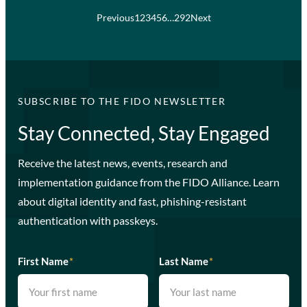
Previous
1
2
3
4
5
6
…
292
Next
SUBSCRIBE TO THE FIDO NEWSLETTER
Stay Connected, Stay Engaged
Receive the latest news, events, research and
implementation guidance from the FIDO Alliance. Learn
about digital identity and fast, phishing-resistant
authentication with passkeys.
First Name
*
Last Name
*