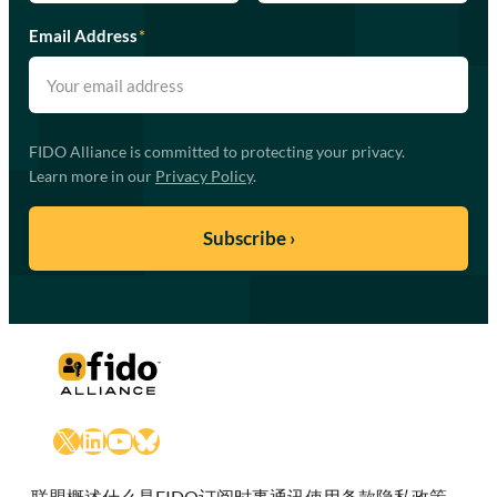
Email Address
*
FIDO Alliance is committed to protecting your privacy.
Learn more in our
Privacy Policy
.
X
LinkedIn
YouTube
Bluesky
联盟概述
什么是FIDO
订阅时事通讯
使用条款
隐私政策