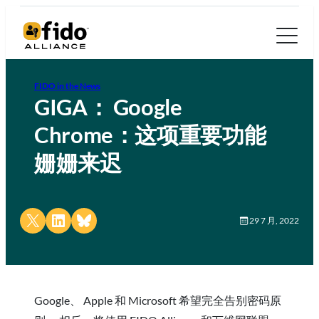
FIDO in the News
GIGA： Google
Chrome：这项重要功能
姗姗来迟
Share on X
Share on LinkedIn
Share on Bluesky
29 7 月, 2022
Google、 Apple 和 Microsoft 希望完全告别密码原