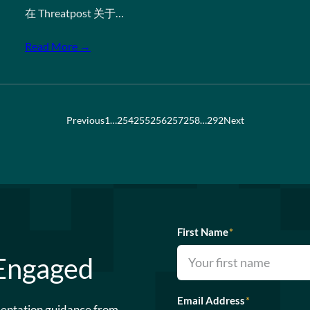
在 Threatpost 关于…
Read More →
Previous
1
…
254
255
256
257
258
…
292
Next
First Name
*
 Engaged
Email Address
*
mentation guidance from