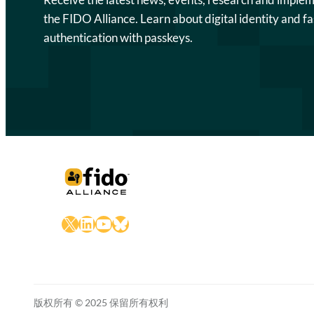
the FIDO Alliance. Learn about digital identity and fa
authentication with passkeys.
X
LinkedIn
YouTube
Bluesky
版权所有 © 2025 保留所有权利