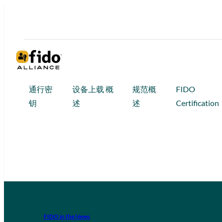
通行密
设备上载 概
规范概
FIDO
钥
述
述
Certification
FIDO in the News