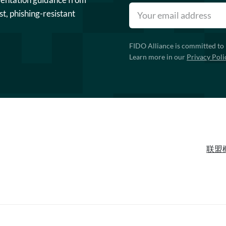
st, phishing-resistant
FIDO Alliance is committed to 
Learn more in our
Privacy Poli
联盟