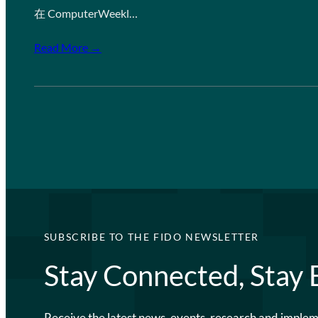
在 ComputerWeekl…
Read More →
SUBSCRIBE TO THE FIDO NEWSLETTER
Stay Connected, Stay
Receive the latest news, events, research and imple