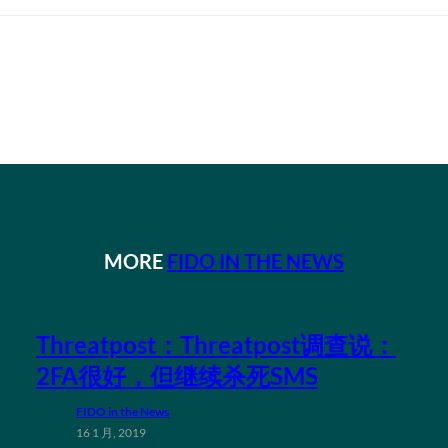
MORE
FIDO IN THE NEWS
Threatpost：Threatpost调查说：
2FA很好，但继续杀死SMS
FIDO in the News
16 1 月, 2019