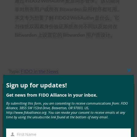
通过 FIDO2 WehAuthn 配置两步登录。 该功能并
非对所有用户或所有 Bitwarden 应用程序都可用。
本文专为想要了解 FIDO2 WebAuthn 是什么、它
与传统双因素身份验证系统有何不同以及如何在
Bitwarden 上设置它的 Bitwarden 用户而设计。
Type:
FIDO in the News
Clos
this
mod
Sign up for updates!
Get news from FIDO Alliance in your inbox.
MORE
FIDO IN THE NEWS
By submitting this form, you are consenting to receive communications from: FIDO
Alliance, 3855 SW 153rd Drive, Beaverton, OR 97003, US,
http://www.fidoalliance.org. You can revoke your consent to receive emails at any
time by using the unsubscribe link found at the bottom of every email.
CNBC：这就是 Google、 Apple 和 Microsoft 认为是
时候取消密码的原因
First Name
FIDO in the News