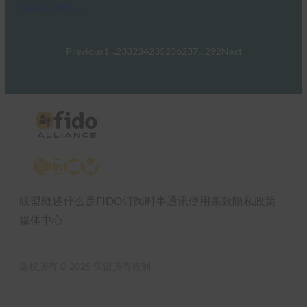
Read More →
Previous
1
…
233
234
235
236
237
…
292
Next
X
LinkedIn
YouTube
Bluesky
联盟概述
什么是FIDO
订阅时事通讯
使用条款
隐私政策
媒体中心
版权所有 © 2025 保留所有权利