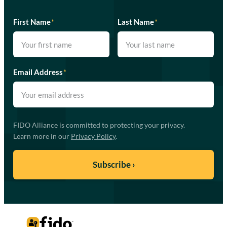
First Name
*
Last Name
*
Email Address
*
FIDO Alliance is committed to protecting your privacy.
Learn more in our
Privacy Policy
.