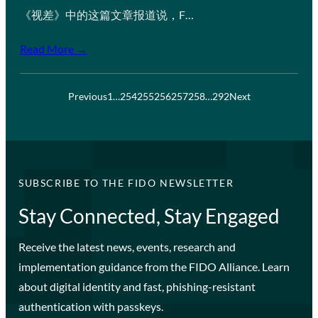
《视差》中的这篇文章报道说，F…
Read More →
Previous
1
…
254
255
256
257
258
…
292
Next
SUBSCRIBE TO THE FIDO NEWSLETTER
Stay Connected, Stay Engaged
Receive the latest news, events, research and
implementation guidance from the FIDO Alliance. Learn
about digital identity and fast, phishing-resistant
authentication with passkeys.