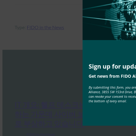
Type:
FIDO in the News
Sign up for upd
Get news from FIDO Al
By submitting this form, you ar
Alliance, 3855 SW 153rd Drive, 
can revoke your consent to recei
the bottom of every email.
IT 개요: 헬프 데스크는 공격이 증가
하는 가운데 사이버 보안의 약점으
로 부상하고 있습니다.
FIDO in the News