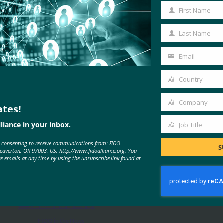
First Name
First
Name
Last Name
Last
Name
Email
Your
email
Country
Country
Company
ates!
Company
liance in your inbox.
Job Title
MORE
FIDO IN THE NEWS
Job
e consenting to receive communications from: FIDO
Title
S
Beaverton, OR 97003, US, http://www.fidoalliance.org. You
ve emails at any time by using the unsubscribe link found at
IDAC 팟캐스트: FIDO 얼라이언스
의 니샨트 카우시크와 함께하는 패
스키 피싱 진행
FIDO in the News