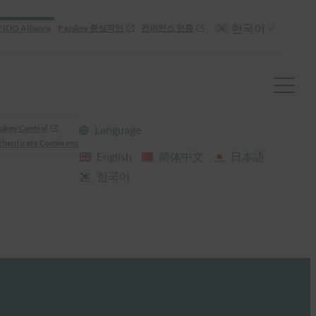
한국어
FIDO Alliance
Passkey 중심적인
컨퍼런스 인증
skey Central
Language
henticate Conference
English
简体中文
日本語
한국어