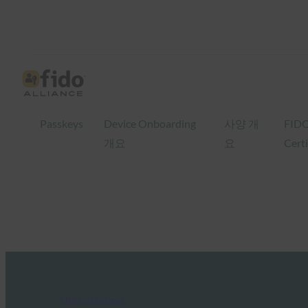
Passkeys
Device Onboarding
사양 개
FID
개요
요
Certi
FIDO in the News