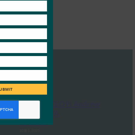
module
UBMIT
Ideem: FIDO CEO인 Andrew
Shikiar와의 Q/A
FIDO in the News
10월 1, 2025