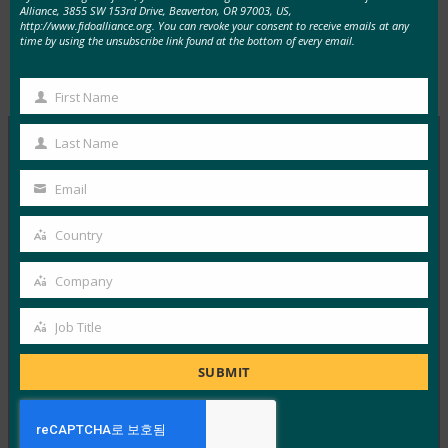
Alliance, 3855 SW 153rd Drive, Beaverton, OR 97003, US,
http://www.fidoalliance.org. You can revoke your consent to receive emails at any
time by using the unsubscribe link found at the bottom of every email.
Type:
FIDO in the News
First Name
First
Name
Last Name
Last
MORE
FIDO IN THE NEWS
Name
Email
Your
email
InfoWorld: 더 나은 인증: FIDO를 이용하세요
Country
Country
FIDO in the News
Company
1월 5, 2017
Company
FIDO에 대한 이 특집 기사에서 InfoWorld는 FIDO
Job Title
Job
Alliance 가 Google과 같은 주요 회사에서 빠르게 구현하
Title
SUBMIT
고…
Read More →