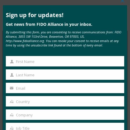
Clos
this
mod
Sign up for updates!
Type:
FIDO in the News
Get news from FIDO Alliance in your inbox.
By submitting this form, you are consenting to receive communications from: FIDO
Alliance, 3855 SW 153rd Drive, Beaverton, OR 97003, US,
http://www.fidoalliance.org. You can revoke your consent to receive emails at any
time by using the unsubscribe link found at the bottom of every email.
MORE
FIDO IN THE NEWS
First Name
생체 인식 업데이트: 독일, 패스키 채택 추진 및 기술
First
지침 초안 발표
Name
Last Name
Last
FIDO in the News
10월 3, 2025
Name
Email
Your
독일 연방 정보 보안국(BSI)은 패스키 서버 구성에 대한
email
Country
기술적 고려 사항을 설명하는 문서 초안에 대한…
Country
Company
Read More →
Company
생체 인식 업데이트: Yubico는 글로벌 설문 조사에서
Job Title