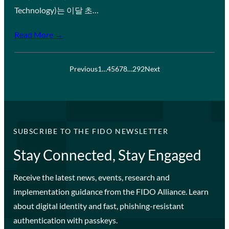
Technology)는 이달 초…
Read More →
Previous
1
…
4
5
6
7
8
…
292
Next
SUBSCRIBE TO THE FIDO NEWSLETTER
Stay Connected, Stay Engaged
Receive the latest news, events, research and
implementation guidance from the FIDO Alliance. Learn
about digital identity and fast, phishing-resistant
authentication with passkeys.