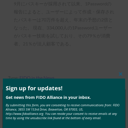
9月にパスキーが採用されて以来、1Passwordの
報告によると、ユーザーによって作成・保存され
たパスキーは70万件を超え、年末の予想の2倍と
なった。 現在、334,000人の1Passwordユーザー
がパスキー技術を試しており、その79％が消費
者、21％が法人顧客である。
Type:
FIDO in the News
Clos
this
mod
Sign up for updates!
Get news from FIDO Alliance in your inbox.
By submitting this form, you are consenting to receive communications from: FIDO
MORE
FIDO IN THE NEWS
Alliance, 3855 SW 153rd Drive, Beaverton, OR 97003, US,
http://www.fidoalliance.org. You can revoke your consent to receive emails at any
time by using the unsubscribe link found at the bottom of every email.
生体認証の最新情報:ドイツがパスキーの採用を推