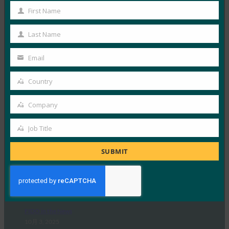
進し、技術ガイドライン草案を発表
First Name
First
FIDO in the News
10月 3, 2025
Name
Last Name
Last
ドイツ連邦情報セキュリティ局 …
Name
Email
Your
Read More →
email
Country
生体認証の最新情報:Yubicoは、世界的な調査でパ
Country
スキーの認識がまだ不足していることを発見
Company
Company
FIDO in the News
10月 3, 2025
Job Title
Job
認識されているサイバーセキュリ…
Title
SUBMIT
Read More →
PC Mag: パスワードを捨てる: パスキーがオンライ
ン セキュリティの未来である理由
FIDO in the News
10月 3, 2025