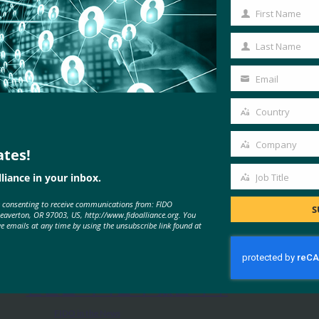
First Name
First
Name
Last Name
Last
Name
Email
Your
email
Country
Country
Company
ates!
Company
liance in your inbox.
Job Title
Job
MORE
FIDO IN THE NEWS
e consenting to receive communications from: FIDO
Title
S
Beaverton, OR 97003, US, http://www.fidoalliance.org. You
ve emails at any time by using the unsubscribe link found at
TechTarget: FIDO 인증 표준은 암호
전달을 나타낼 수 있습니다.
FIDO in the News