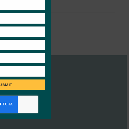
module
UBMIT