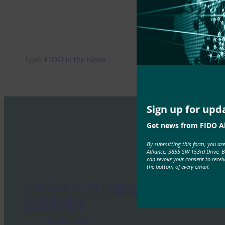
Type:
FIDO in the News
Sign up for upd
Get news from FIDO Al
By submitting this form, you ar
Alliance, 3855 SW 153rd Drive, 
can revoke your consent to recei
the bottom of every email.
InfoWorld: 더 나은 인증: FIDO를
이용하세요
FIDO in the News