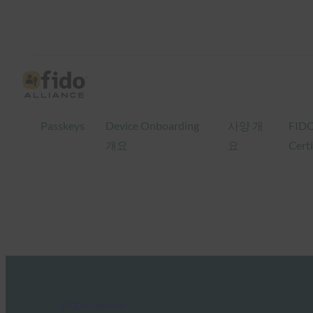
Passkeys
Device Onboarding
사양 개
FID
개요
요
Certi
FIDO in the News