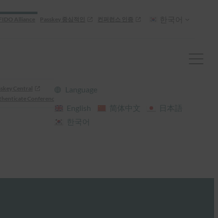
한국어
FIDO Alliance
Passkey 중심적인
컨퍼런스 인증
skey Central
Language
henticate Conference
English
简体中文
日本語
한국어