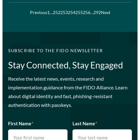
Previous
1
…
252
253
254
255
256
…
292
Next
SUBSCRIBE TO THE FIDO NEWSLETTER
Stay Connected, Stay Engaged
Receive the latest news, events, research and
implementation guidance from the FIDO Alliance. Learn
about digital identity and fast, phishing-resistant
authentication with passkeys.
First Name
*
Last Name
*