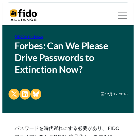
FIDO in the News
Forbes: Can We Please
Drive Passwords to
Extinction Now?
Share on X
Share on LinkedIn
Share on Bluesky
12月 12, 2018
パスワードを時代遅れにする必要があり、 FIDO